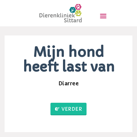
HOME
OVER ONS
TARIEVEN
MEDISCH & MEER
Mijn hond
BLOG
AFSPRAAK MAKEN
heeft last van
CONTACT
Diarree
VERDER