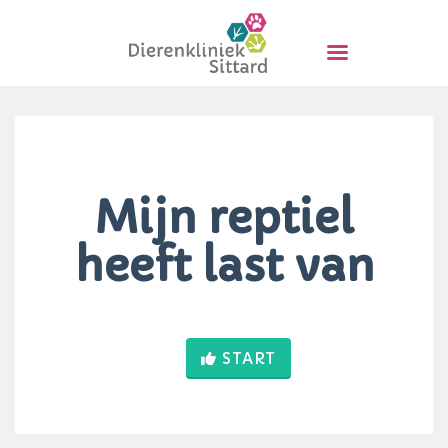
HOME
OVER ONS
TARIEVEN
MEDISCH & MEER
BLOG
AFSPRAAK MAKEN
Mijn reptiel
CONTACT
heeft last van
START